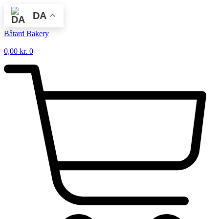
Videre
DA
til
indhold
Bâtard Bakery
0,00
kr.
0