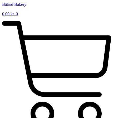
Videre
Bâtard Bakery
til
indhold
0,00
kr.
0