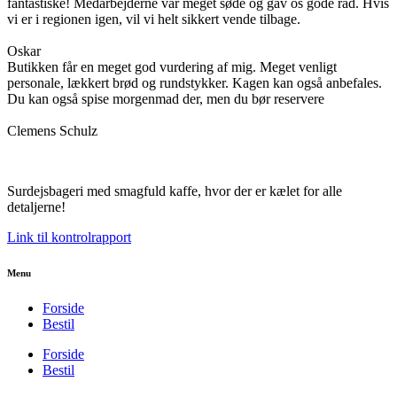
fantastiske! Medarbejderne var meget søde og gav os gode råd. Hvis
vi er i regionen igen, vil vi helt sikkert vende tilbage.
Oskar
Butikken får en meget god vurdering af mig. Meget venligt
personale, lækkert brød og rundstykker. Kagen kan også anbefales.
Du kan også spise morgenmad der, men du bør reservere
Clemens Schulz
Surdejsbageri med smagfuld kaffe, hvor der er kælet for alle
detaljerne!
Link til kontrolrapport
Menu
Forside
Bestil
Forside
Bestil