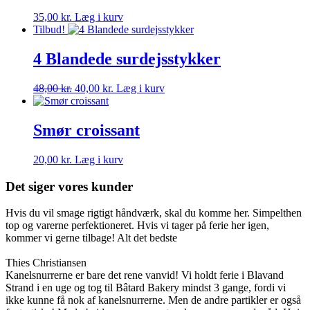
35,00
kr.
Læg i kurv
Tilbud!
4 Blandede surdejsstykker
Den
Den
48,00
kr.
40,00
kr.
Læg i kurv
oprindelige
aktuelle
pris
pris
var:
er:
Smør croissant
48,00 kr..
40,00 kr..
20,00
kr.
Læg i kurv
Det siger vores kunder
Hvis du vil smage rigtigt håndværk, skal du komme her. Simpelthen
top og varerne perfektioneret. Hvis vi tager på ferie her igen,
kommer vi gerne tilbage! Alt det bedste
Thies Christiansen
Kanelsnurrerne er bare det rene vanvid! Vi holdt ferie i Blavand
Strand i en uge og tog til Bâtard Bakery mindst 3 gange, fordi vi
ikke kunne få nok af kanelsnurrerne. Men de andre partikler er også