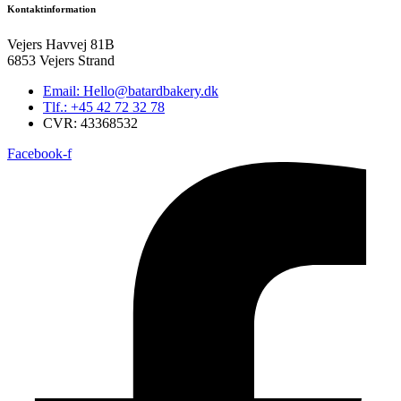
Kontaktinformation
Vejers Havvej 81B
6853 Vejers Strand
Email: Hello@batardbakery.dk
Tlf.: +45 42 72 32 78
CVR: 43368532
Facebook-f