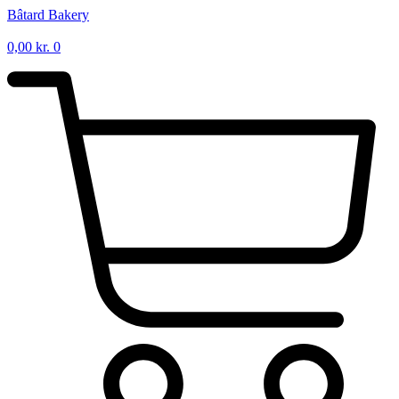
Videre
Bâtard Bakery
til
indhold
0,00
kr.
0