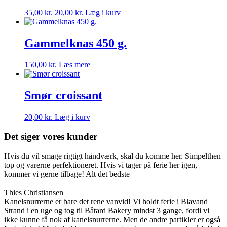
Den
Den
35,00
kr.
20,00
kr.
Læg i kurv
oprindelige
aktuelle
pris
pris
var:
er:
Gammelknas 450 g.
35,00 kr..
20,00 kr..
150,00
kr.
Læs mere
Smør croissant
20,00
kr.
Læg i kurv
Det siger vores kunder
Hvis du vil smage rigtigt håndværk, skal du komme her. Simpelthen
top og varerne perfektioneret. Hvis vi tager på ferie her igen,
kommer vi gerne tilbage! Alt det bedste
Thies Christiansen
Kanelsnurrerne er bare det rene vanvid! Vi holdt ferie i Blavand
Strand i en uge og tog til Bâtard Bakery mindst 3 gange, fordi vi
ikke kunne få nok af kanelsnurrerne. Men de andre partikler er også