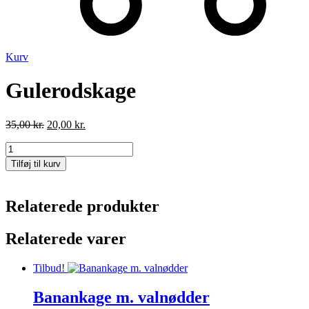
Kurv
Gulerodskage
Den
Den
35,00
kr.
20,00
kr.
oprindelige
aktuelle
Gulerodskage
pris
pris
antal
var:
er:
Tilføj til kurv
35,00 kr..
20,00 kr..
Relaterede produkter
Relaterede varer
Tilbud!
Banankage m. valnødder