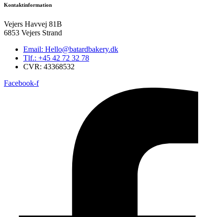
Kontaktinformation
Vejers Havvej 81B
6853 Vejers Strand
Email: Hello@batardbakery.dk
Tlf.: +45 42 72 32 78
CVR: 43368532
Facebook-f