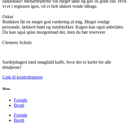
fantastiske! Medarbejderne var meget søde og gav os gode råd. Hvis
vi er i regionen igen, vil vi helt sikkert vende tilbage.
Oskar
Butikken får en meget god vurdering af mig. Meget venligt
personale, lækkert brød og rundstykker. Kagen kan også anbefales.
Du kan også spise morgenmad der, men du bør reservere
Clemens Schulz
Surdejsbageri med smagfuld kaffe, hvor der er kælet for alle
detaljerne!
Link til kontrolrapport
Menu
Forside
Bestil
Forside
Bestil