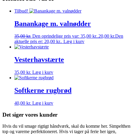
Tilbud!
Banankage m. valnødder
35,00
kr.
Den oprindelige pris var: 35,00 kr..
20,00
kr.
Den
aktuelle pris er: 20,00 kr..
Læg i kurv
Vesterhavstærte
35,00
kr.
Læg i kurv
Softkerne rugbrød
40,00
kr.
Læg i kurv
Det siger vores kunder
Hvis du vil smage rigtigt håndværk, skal du komme her. Simpelthen
top og varerne perfektioneret. Hvis vi tager på ferie her igen,