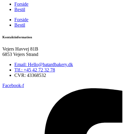
Forside
Bestil
Forside
Bestil
Kontaktinformation
Vejers Havvej 81B
6853 Vejers Strand
Email: Hello@batardbakery.dk
Tlf.: +45 42 72 32 78
CVR: 43368532
Facebook-f