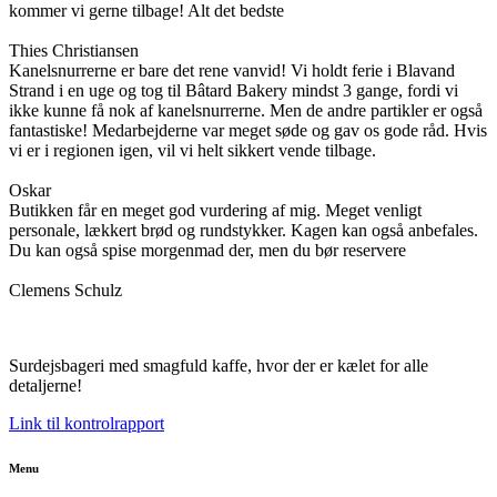
kommer vi gerne tilbage! Alt det bedste
Thies Christiansen
Kanelsnurrerne er bare det rene vanvid! Vi holdt ferie i Blavand
Strand i en uge og tog til Bâtard Bakery mindst 3 gange, fordi vi
ikke kunne få nok af kanelsnurrerne. Men de andre partikler er også
fantastiske! Medarbejderne var meget søde og gav os gode råd. Hvis
vi er i regionen igen, vil vi helt sikkert vende tilbage.
Oskar
Butikken får en meget god vurdering af mig. Meget venligt
personale, lækkert brød og rundstykker. Kagen kan også anbefales.
Du kan også spise morgenmad der, men du bør reservere
Clemens Schulz
Surdejsbageri med smagfuld kaffe, hvor der er kælet for alle
detaljerne!
Link til kontrolrapport
Menu