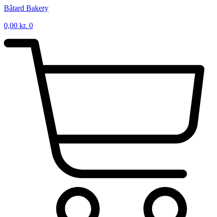
Videre
Bâtard Bakery
til
indhold
0,00
kr.
0