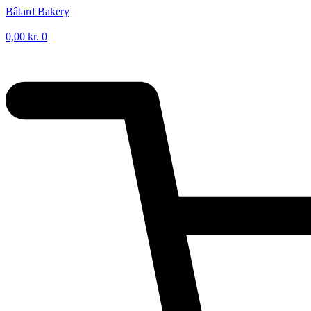
Videre
Bâtard Bakery
til
indhold
0,00
kr.
0