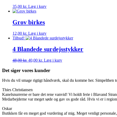
35,00
kr.
Læg i kurv
Grov birkes
12,00
kr.
Læg i kurv
Tilbud!
4 Blandede surdejsstykker
Den
Den
48,00
kr.
40,00
kr.
Læg i kurv
oprindelige
aktuelle
pris
pris
Det siger vores kunder
var:
er:
48,00 kr..
40,00 kr..
Hvis du vil smage rigtigt håndværk, skal du komme her. Simpelthen top
Thies Christiansen
Kanelsnurrerne er bare det rene vanvid! Vi holdt ferie i Blavand Stran
Medarbejderne var meget søde og gav os gode råd. Hvis vi er i regionen
Oskar
Butikken får en meget god vurdering af mig. Meget venligt personale