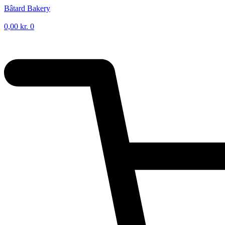
Videre
Bâtard Bakery
til
indhold
0,00
kr.
0