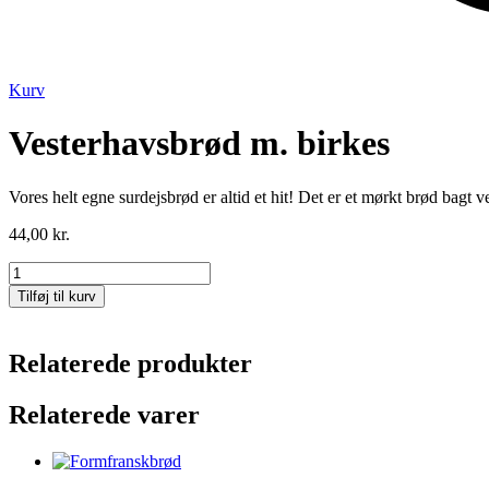
Kurv
Vesterhavsbrød m. birkes
Vores helt egne surdejsbrød er altid et hit! Det er et mørkt brød bagt 
44,00
kr.
Vesterhavsbrød
m.
Tilføj til kurv
birkes
antal
Relaterede produkter
Relaterede varer